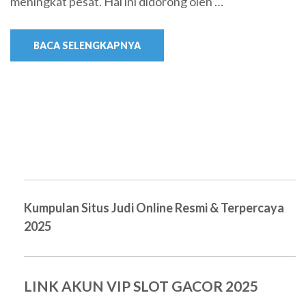
meningkat pesat. Hal ini didorong oleh …
BACA SELENGKAPNYA
Kumpulan Situs Judi Online Resmi & Terpercaya
2025
LINK AKUN VIP SLOT GACOR 2025