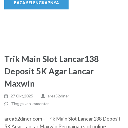
BACA SELENGKAPNYA
Trik Main Slot Lancar138
Deposit 5K Agar Lancar
Maxwin
27 Okt,2025
area52diner
Tinggalkan komentar
area52diner.com – Trik Main Slot Lancar138 Deposit
5K Agar Lancar Maxwin Permainan slot online