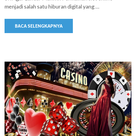
menjadi salah satu hiburan digital yang …
BACA SELENGKAPNYA