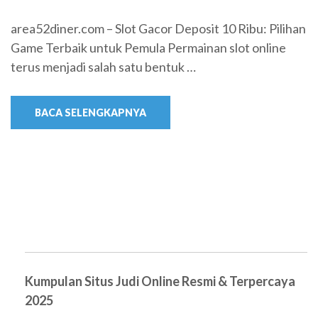
area52diner.com – Slot Gacor Deposit 10 Ribu: Pilihan
Game Terbaik untuk Pemula Permainan slot online
terus menjadi salah satu bentuk …
BACA SELENGKAPNYA
Kumpulan Situs Judi Online Resmi & Terpercaya
2025